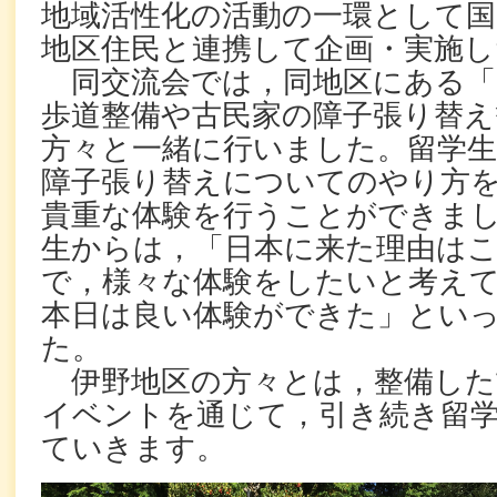
地域活性化の活動の一環として国
地区住民と連携して企画・実施
同交流会では，同地区にある「
歩道整備や古民家の障子張り替え
方々と一緒に行いました。留学
障子張り替えについてのやり方
貴重な体験を行うことができま
生からは，「日本に来た理由は
で，様々な体験をしたいと考え
本日は良い体験ができた」とい
た。
伊野地区の方々とは，整備した
イベントを通じて，引き続き留
ていきます。