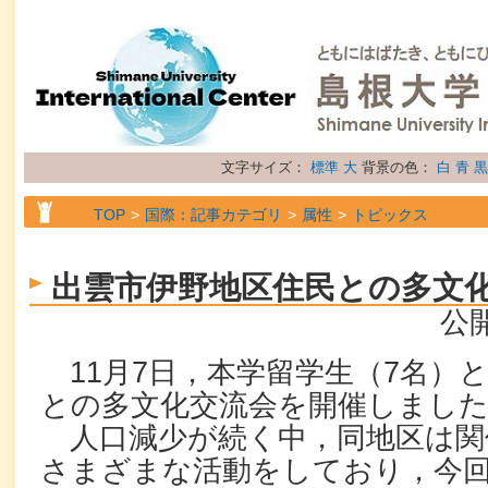
文字サイズ：
標準
大
背景の色：
白
青
黒
TOP
国際：記事カテゴリ
属性
トピックス
出雲市伊野地区住民との多文
公開
11月7日，本学留学生（7名）
との多文化交流会を開催しまし
人口減少が続く中，同地区は関
さまざまな活動をしており，今