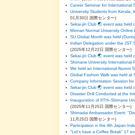
Career Seminar for International 
University Students from Kerala, I
01月30日
国際センター
)
Sekai-jin Club 🌏 event was held 
Minnan Normal University Online
SU Global Month was held (Duri
Indian Delegation under the JST 
(
2025年12月22日
国際センター
)
Sekai-jin Club 🌏 event was held
Shimane University International 
We held an International Alumni
Global Fashion Walk was held at 
Company Information Session for 
Sekai-jin Club 🌏 event was held
Disaster Drill Conducted at the I
Inauguration of IITH–Shimane Univ
(
2025年11月25日
国際センター
)
Shimadai Ambassador Event: “Dis
11月25日
国際センター
)
Participation in the 4th Japan-Ind
"Let's have a Coffee Break" 17 e