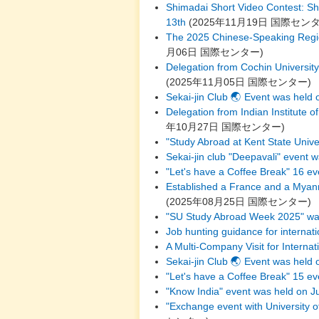
Shimadai Short Video Contest: S
13th
(
2025年11月19日
国際セン
The 2025 Chinese-Speaking Regio
月06日
国際センター
)
Delegation from Cochin University
(
2025年11月05日
国際センター
)
Sekai-jin Club 🌏 Event was held
Delegation from Indian Institute o
年10月27日
国際センター
)
"Study Abroad at Kent State Unive
Sekai-jin club "Deepavali" event 
"Let's have a Coffee Break" 16 e
Established a France and a Myanm
(
2025年08月25日
国際センター
)
"SU Study Abroad Week 2025" wa
Job hunting guidance for internat
A Multi-Company Visit for Interna
Sekai-jin Club 🌏 Event was held 
"Let's have a Coffee Break" 15 ev
"Know India" event was held on J
"Exchange event with University 