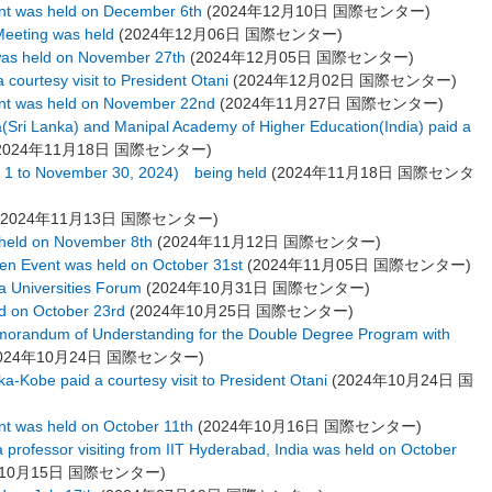
ent was held on December 6th
(
2024年12月10日
国際センター
)
Meeting was held
(
2024年12月06日
国際センター
)
 was held on November 27th
(
2024年12月05日
国際センター
)
 courtesy visit to President Otani
(
2024年12月02日
国際センター
)
vent was held on November 22nd
(
2024年11月27日
国際センター
)
a(Sri Lanka) and Manipal Academy of Higher Education(India) paid a
2024年11月18日
国際センター
)
1 to November 30, 2024) being held
(
2024年11月18日
国際センタ
2024年11月13日
国際センター
)
 held on November 8th
(
2024年11月12日
国際センター
)
n Event was held on October 31st
(
2024年11月05日
国際センター
)
ia Universities Forum
(
2024年10月31日
国際センター
)
ld on October 23rd
(
2024年10月25日
国際センター
)
morandum of Understanding for the Double Degree Program with
024年10月24日
国際センター
)
a-Kobe paid a courtesy visit to President Otani
(
2024年10月24日
国
nt was held on October 11th
(
2024年10月16日
国際センター
)
 professor visiting from IIT Hyderabad, India was held on October
10月15日
国際センター
)