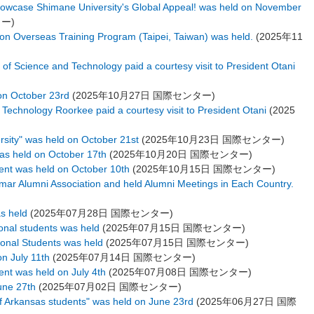
howcase Shimane University's Global Appeal! was held on November
ター
)
n Overseas Training Program (Taipei, Taiwan) was held.
(
2025年11
 of Science and Technology paid a courtesy visit to President Otani
 on October 23rd
(
2025年10月27日
国際センター
)
f Technology Roorkee paid a courtesy visit to President Otani
(
2025
rsity" was held on October 21st
(
2025年10月23日
国際センター
)
was held on October 17th
(
2025年10月20日
国際センター
)
vent was held on October 10th
(
2025年10月15日
国際センター
)
ar Alumni Association and held Alumni Meetings in Each Country.
s held
(
2025年07月28日
国際センター
)
ional students was held
(
2025年07月15日
国際センター
)
tional Students was held
(
2025年07月15日
国際センター
)
on July 11th
(
2025年07月14日
国際センター
)
ent was held on July 4th
(
2025年07月08日
国際センター
)
une 27th
(
2025年07月02日
国際センター
)
of Arkansas students" was held on June 23rd
(
2025年06月27日
国際