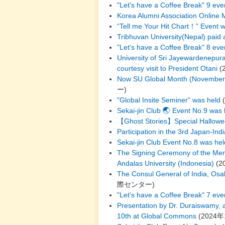
"Let's have a Coffee Break" 9 ev
Korea Alumni Association Online 
“Tell me Your Hit Chart！” Event
Tribhuvan University(Nepal) paid a
"Let's have a Coffee Break" 8 e
University of Sri Jayewardenepur
courtesy visit to President Otani
(
Now SU Global Month (November 
ー
)
"Global Insite Seminer" was held
(
Sekai-jin Club 🌏 Event No.9 was
【Ghost Stories】Special Hallowee
Participation in the 3rd Japan-Ind
Sekai-jin Club Event No.8 was he
The Signing Ceremony of the Me
Andalas University (Indonesia)
(
2
The Consul General of India, Osak
際センター
)
"Let's have a Coffee Break" 7 eve
Presentation by Dr. Duraiswamy, a
10th at Global Commons
(
2024年