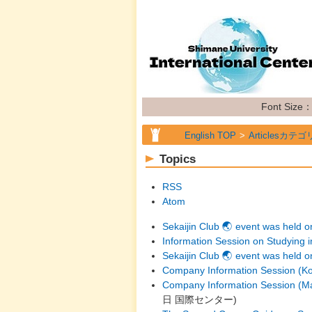
Font Size
English TOP
Articlesカテゴ
Topics
RSS
Atom
Sekaijin Club 🌏 event was held o
Information Session on Studying i
Sekaijin Club 🌏 event was held 
Company Information Session (Kom
Company Information Session (Ma
日
国際センター
)