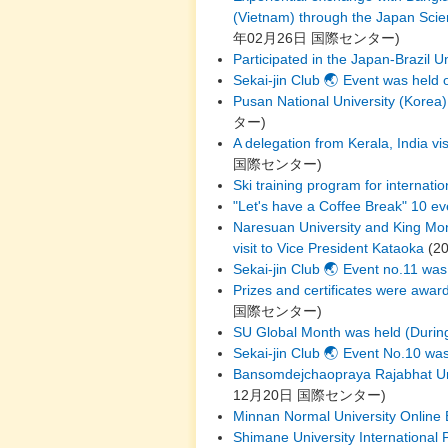
(Vietnam) through the Japan Sci
年02月26日
国際センター
)
Participated in the Japan-Brazil U
Sekai-jin Club 🌏 Event was held
Pusan National University (Korea) 
ター
)
A delegation from Kerala, India vi
国際センター
)
Ski training program for internati
"Let's have a Coffee Break" 10 e
Naresuan University and King Mon
visit to Vice President Kataoka
(
2
Sekai-jin Club 🌏 Event no.11 was
Prizes and certificates were awar
国際センター
)
SU Global Month was held (Duri
Sekai-jin Club 🌏 Event No.10 w
Bansomdejchaopraya Rajabhat Unive
12月20日
国際センター
)
Minnan Normal University Online
Shimane University International 