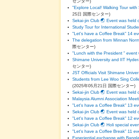
センター
)
"Explore Local! Walking Tour wit
25日
国際センター
)
Sekai-jin Club 🌏 Event was held 
Study Tour for International Stude
"Let's have a Coffee Break" 14 e
The delegation from Minnan Norma
際センター
)
"Lunch with the President " event
Shimane University and IIT Hyder
センター
)
JST Officials Visit Shimane Univer
Students from Lee Woo Sing Colle
(
2025年05月21日
国際センター
)
Sekai-jin Club 🌏 Event was held
Malaysia Alumni Association Mee
"Let's have a Coffee Break" 13 e
Sekai-jin Club 🌏 Event was held o
"Let's have a Coffee Break" 12 ev
Sekai-jin Club 🌏 Holi special ev
"Let's have a Coffee Break" 11 e
Experiential exchange with Bangla