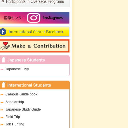
Japanese Only
Campus Guide book
Scholarship
Japanese Study Guide
Field Trip
Job Hunting