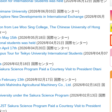
on for International Students was held
(
2026年06月12日
国際セン
himane University
(
2026年06月03日
国際センター
)
Explore New Developments in International Exchange
(
2026年05月
on from Lee Woo Sing College, The Chinese University of Hong
ター
)
on May 15th
(
2026年05月18日
国際センター
)
ional students was held
(
2026年04月21日
国際センター
)
 April 17th
(
2026年04月20日
国際センター
)
 Tour for Teikyo University International Students
(
2026年04月07
ts
(
2026年02月18日
国際センター
)
Sakura Science Program Paid a Courtesy Visit to President Otani
n February 13th
(
2026年02月17日
国際センター
)
bishi Mahindra Agricultural Machinery Co., Ltd.
(
2026年02月16日
国
niversity under the Sakura Science Program
(
2026年02月13日
国際
JST Sakura Science Program Paid a Courtesy Visit to President
ター
)