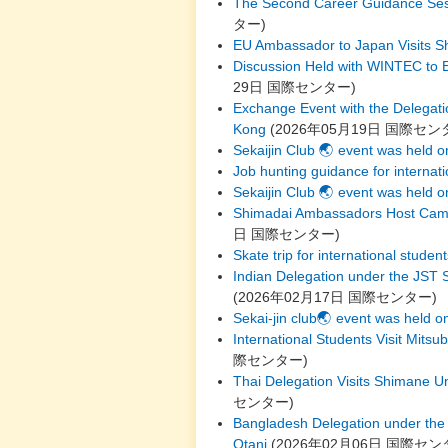
The Second Career Guidance Sessi
ター
)
EU Ambassador to Japan Visits S
Discussion Held with WINTEC to 
29日
国際センター
)
Exchange Event with the Delegati
Kong
(
2026年05月19日
国際セン
Sekaijin Club 🌏 event was held 
Job hunting guidance for internat
Sekaijin Club 🌏 event was held on
Shimadai Ambassadors Host Campus
日
国際センター
)
Skate trip for international studen
Indian Delegation under the JST 
(
2026年02月17日
国際センター
)
Sekai-jin club🌏 event was held o
International Students Visit Mitsu
際センター
)
Thai Delegation Visits Shimane U
センター
)
Bangladesh Delegation under the 
Otani
(
2026年02月06日
国際セン