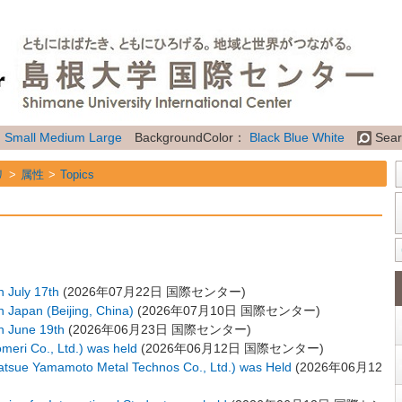
：
Small
Medium
Large
BackgroundColor：
Black
Blue
White
Sear
リ
属性
Topics
n July 17th
(
2026年07月22日
国際センター
)
n Japan (Beijing, China)
(
2026年07月10日
国際センター
)
on June 19th
(
2026年06月23日
国際センター
)
eri Co., Ltd.) was held
(
2026年06月12日
国際センター
)
tsue Yamamoto Metal Technos Co., Ltd.) was Held
(
2026年06月12