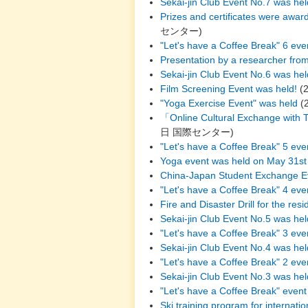
Sekai-jin Club Event No.7 was hel
Prizes and certificates were awar
センター
)
"Let's have a Coffee Break" 6 eve
Presentation by a researcher fro
Sekai-jin Club Event No.6 was he
Film Screening Event was held!
(
"Yoga Exercise Event" was held
(
「Online Cultural Exchange with 
日
国際センター
)
"Let's have a Coffee Break" 5 eve
Yoga event was held on May 31st
China-Japan Student Exchange E
"Let's have a Coffee Break" 4 ev
Fire and Disaster Drill for the re
Sekai-jin Club Event No.5 was he
"Let's have a Coffee Break" 3 eve
Sekai-jin Club Event No.4 was hel
"Let's have a Coffee Break" 2 ev
Sekai-jin Club Event No.3 was he
"Let's have a Coffee Break" even
Ski training program for internati