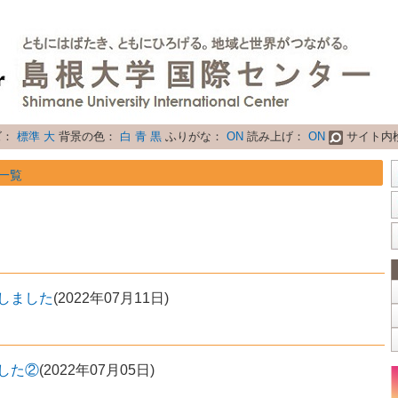
ズ：
標準
大
背景の色：
白
青
黒
ふりがな：
ON
読み上げ：
ON
サイト内
一覧
しました
(
2022年07月11日
)
した②
(
2022年07月05日
)