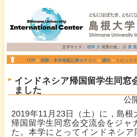
文字サイズ：
標準
大
背景の色：
白
青
黒
TOP
国際：本学掲載記事カテゴリ
属性
トピック
インドネシア帰国留学生同窓
ました
公開
2019年11月23日（土）に，
帰国留学生同窓会交流会をジャ
た。本学にとってインドネシア