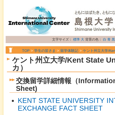
文字サイズ：
標準
大
背景の色：
白
青
黒
TOP
学生の皆さま
留学体験記
ケント州立大学/Kent 
ケント州立大学/Kent State Un
カ）
交換留学詳細情報（Information S
Sheet)
KENT STATE UNIVERSITY I
EXCHANGE FACT SHEET