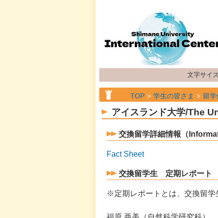
文字サイ
TOP
学生の皆さま
留学
アイスランド大学/The Univ
アイスランド大学/The Univ
交換留学詳細情報（Information 
Fact Sheet
交換留学生 定期レポート
※定期レポートとは、交換留学
福原 亜美（自然科学研究科）