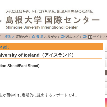
ズ：
標準
大
背景の色：
白
青
黒
ふりがな：
ON
読み上げ：
ON
サイト内
体験記
ersity of Iceland（アイスランド）
ersity of Iceland（アイスランド）
Sheet/Fact Sheet)
生が留学中に定期的に提出するレポートです。