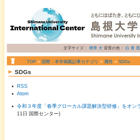
文字サイズ：
標準
大
背景の色：
白
青
黒
TOP
国際：本学掲載記事カテゴリ
属性
SDGs
SDGs
RSS
Atom
令和３年度「春季グローカル課題解決型研修」をオン
11日
国際センター
)