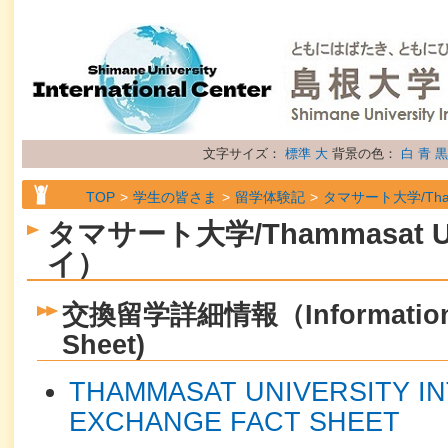
文字サイズ：
標準
大
背景の色：
白
青
黒
TOP
学生の皆さま
留学体験記
タマサート大学/Thamm
タマサート大学/Thammasat Un
イ）
交換留学詳細情報（Information S
Sheet)
THAMMASAT UNIVERSITY I
EXCHANGE FACT SHEET