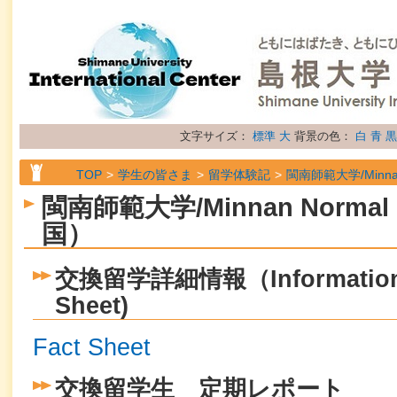
文字サイズ：
標準
大
背景の色：
白
青
黒
TOP
学生の皆さま
留学体験記
閩南師範大学/Minnan 
閩南師範大学/Minnan Normal U
国）
交換留学詳細情報（Information S
Sheet)
Fact Sheet
交換留学生 定期レポート