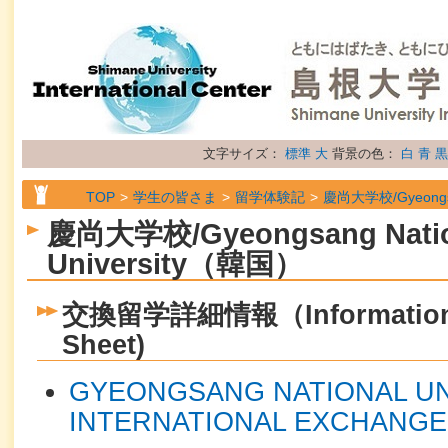
文字サイズ：
標準
大
背景の色：
白
青
黒
TOP
学生の皆さま
留学体験記
慶尚大学校/Gyeongsan
慶尚大学校/Gyeongsang Natio
University（韓国）
交換留学詳細情報（Information S
Sheet)
GYEONGSANG NATIONAL UN
INTERNATIONAL EXCHANGE