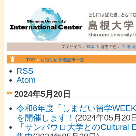
文字サイズ：
標準
大
背景の色：
白
青
黒
TOP
お知らせ 新着記事一覧
RSS
Atom
2024年5月20日
令和6年度「しまだい留学WEEK
を開催します！
(
2024年05月20
「サンパウロ大学とのCultural 