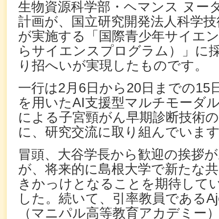
生物資源科学部・ヘマンス ヌー
計画が、国立研究開発法人科学技
が実施する「国際青少年サイエ
らサイエンスプログラム）」に
り招へいが実現したものです。
一行は2月6日から20日までの15日
を用いたAI支援型マルチモーダ
による子宮頸がん早期診断技術
に、研究交流に取り組んでいま
冒頭、大谷学長から歓迎の挨拶が
が、将来的に島根大学で新たな共
きかっけとなることを期待して
した。続いて、引率教員であるAjeetk
（マニパル高等教育アカデミー