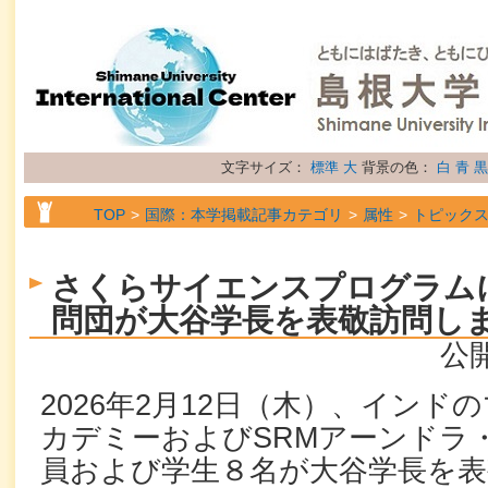
文字サイズ：
標準
大
背景の色：
白
青
黒
TOP
国際：本学掲載記事カテゴリ
属性
トピック
さくらサイエンスプログラム
問団が大谷学長を表敬訪問し
公開
2026年2月12日（木）、イン
カデミーおよびSRMアーンドラ
員および学生８名が大谷学長を表