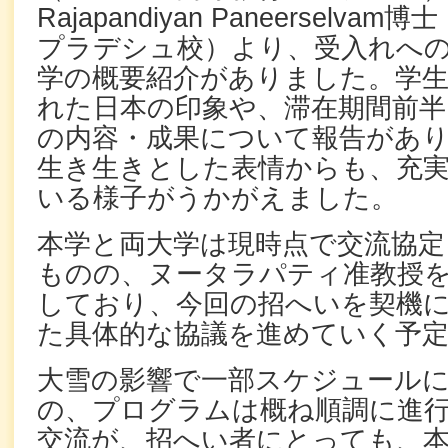
Rajapandiyan Paneerselv
プラデシュ校）より、受入れへ
学の概要紹介がありました。学
れた日本の印象や、滞在期間前半
の内容・成果について報告があ
生き生きとした表情からも、充
いる様子がうかがえました。
本学と両大学は現時点で交流協定
ものの、ヌータラパティ准教授
しており、今回の招へいを契機
た具体的な協議を進めていく予
大雪の影響で一部スケジュール
の、プログラムは概ね順調に進
交流が、招へい者にとっても、