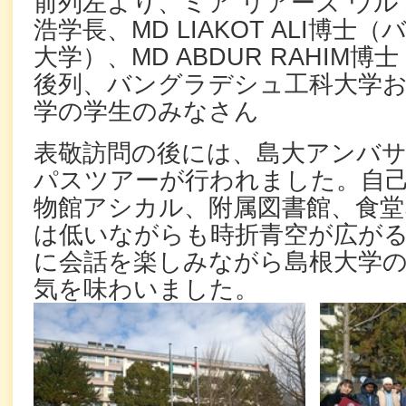
前列左より、ミア リアーズ ウル
浩学長、MD LIAKOT ALI博
大学）、MD ABDUR RAHIM
後列、バングラデシュ工科大学
学の学生のみなさん
表敬訪問の後には、島大アンバサ
パスツアーが行われました。自
物館アシカル、附属図書館、食堂
は低いながらも時折青空が広が
に会話を楽しみながら島根大学
気を味わいました。