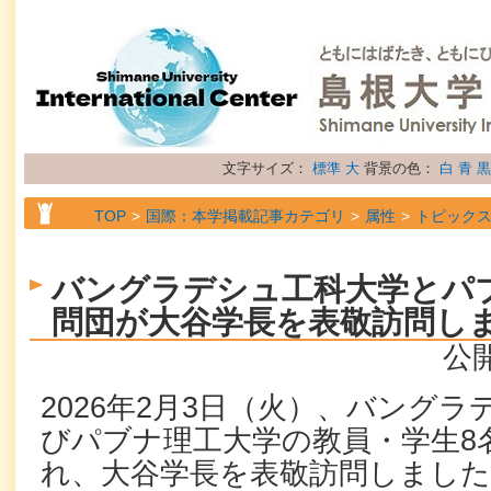
文字サイズ：
標準
大
背景の色：
白
青
黒
TOP
国際：本学掲載記事カテゴリ
属性
トピック
バングラデシュ工科大学とパ
問団が大谷学長を表敬訪問し
公開
2026年2月3日（火）、バング
びパブナ理工大学の教員・学生8
れ、大谷学長を表敬訪問しました