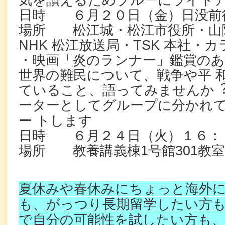
気を讃えるためブルーにライトア
日時 ６月２０日（金）日没前後
場所 松江城・松江市役所・⼭
NHK 松江放送局・TSK 本社・
・映画「炎のランナー」鑑賞のあ
世界の難⺠について、戦争や平 
ていること、語ってみませんか︖
ーターとしてグループに分かれ
ー トします
日時 ６月２４日（火）１６：
場所 教養講義棟1号館301教
夏休みや春休みにちょっと海外
も、
がっつり長期留学したい方
で自分の可能性を試したい方も