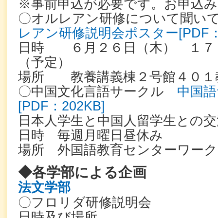
※事前申込が必要です。お申込み
〇オルレアン研修について聞い
レアン研修説明会ポスター[PDF：2
日時 ６月２６日（木） １７
（予定）
場所 教養講義棟２号館４０１
〇中国文化言語サークル
中国語
[PDF：202KB]
日本人学生と中国人留学生との交
日時 毎週月曜日昼休み
場所 外国語教育センターワー
◆各学部による企画
法文学部
〇フロリダ研修説明会
日時及び場所