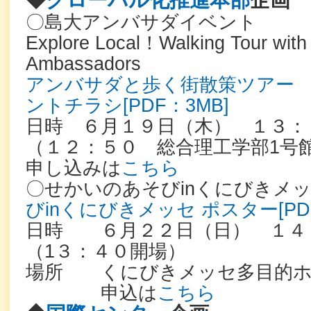
◆
グローバル化推進本部
企画
〇島大アンバサダイベント
Explore Local！Walking Tour with
Ambassadors
アンバサダと歩く街散策ツアー
ントチラシ[PDF：3MB]
日時 ６月１９日（木） １３：
（１２：５０ 総合理工学部1号
申し込みは
こちら
〇せかいのあそびinくにびき
びinくにびきメッセ ポスター[PDF
日時 ６月２２日（日） １４
（1３：４０開場）
場所 くにびきメッセ多目的ホ
申込は
こちら