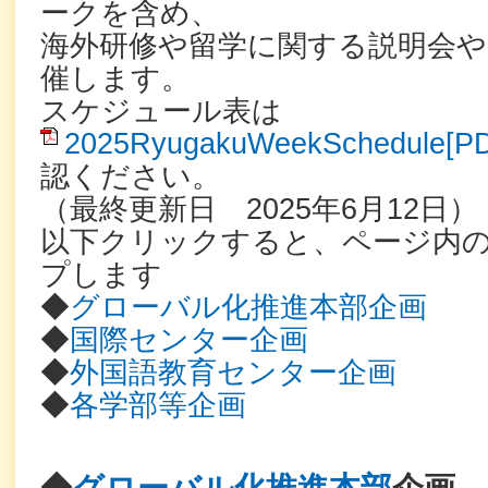
ークを含め、
海外研修や留学に関する説明会
催します。
スケジュール表は
2025RyugakuWeekSchedule[P
認ください。
（最終更新日 2025年6月12日）
以下クリックすると、ページ内
プします
◆
グローバル化推進本部企画
◆
国際センター企画
◆
外国語教育センター企画
◆
各学部等企画