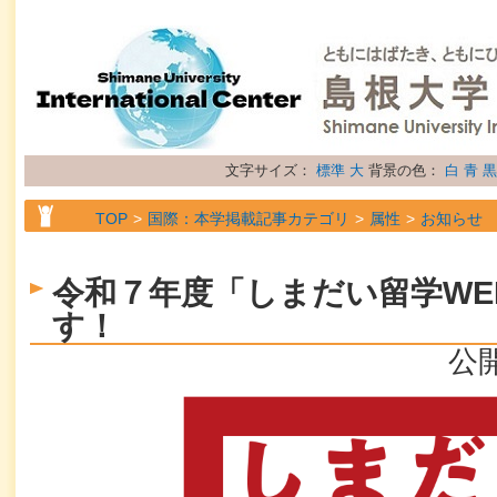
文字サイズ：
標準
大
背景の色：
白
青
黒
TOP
国際：本学掲載記事カテゴリ
属性
お知らせ
令和７年度「しまだい留学WE
す！
公開