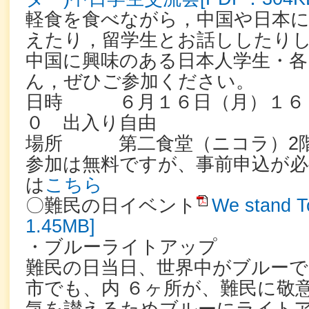
軽食を食べながら，中国や日本
えたり，留学生とお話ししたり
中国に興味のある日本人学生・各
ん，ぜひご参加ください。
日時 ６月１６日（月）１６
０ 出入り自由
場所 第二食堂（ニコラ）2
参加は無料ですが、事前申込が必
は
こちら
〇難民の日イベント
We stand 
1.45MB]
・ブルーライトアップ
難民の日当日、世界中がブルーで
市でも、内 ６ヶ所が、難⺠に敬