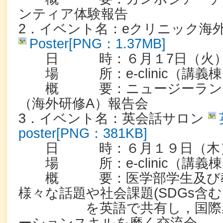
ンティア体験報告
2．イベント名：eクリニック海
Poster[PNG：1.37MB]
日 時：６月１7日（火）17:3
場 所：e-clinic（講義
概 要：ニュージーランド
（海外研修A）報告会
3．イベント名：英会話サロン
poster[PNG：381KB]
日 時：６月１９日（木）17:
場 所：e-clinic（講義
概 要：医学部学生及び教
様々な話題や社会課題(SDGs含
を英語で共有し，国際感