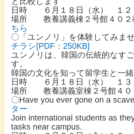
と比較します
日時 ６月１８日（水） １２
場所 教養講義棟２号館４０２
ちら
〇「ユンノリ」を体験してみま
チラシ[PDF：250KB]
ユンノリは、韓国の伝統的なす
す。
韓国の文化を知って留学生と一
日時 ６月１８日（水） １３
場所 教養講義室棟２号館４０
〇Have you ever gone on a sca
ター
Join international students as the
tasks near campus.