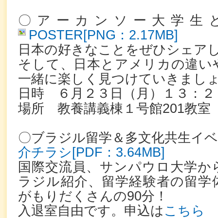
〇アーカンソー大学生
POSTER[PNG：2.17MB]
日本の好きなことをぜひシェア
そして、日本とアメリカの違い
一緒に楽しく見つけていきまし
日時 ６月２３日（月）１３：２
場所 教養講義棟１号館201教室
〇ブラジル留学＆多文化共生イ
介チラシ[PDF：3.64MB]
国際交流員、サンパウロ大学か
ラジル紹介、留学経験者の留学
がもりだくさんの90分！
入退室自由です。申込は
こちら