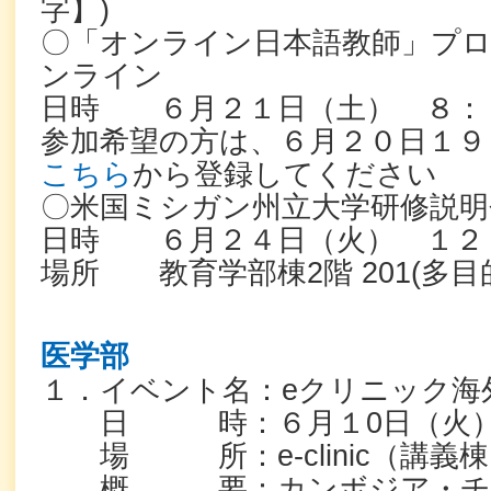
字】)
〇「オンライン日本語教師」プ
ンライン
日時 ６月２１日（土） ８：
参加希望の方は、６月２０日１９
こちら
から登録してください
〇米国ミシガン州立大学研修説明
日時 ６月２４日（火） １２
場所 教育学部棟2階 201(多目
医学部
１．イベント名：eクリニック海
日 時：６月１0日（火）17:0
場 所：e-clinic（講義
概 要：カンボジア・チェ