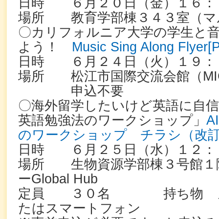
日時 ６月２０日（金）１６：
場所 教育学部棟３４３室（マ
〇カリフォルニア大学の学生と
よう！
Music Sing Along Flye
日時 ６月２４日（火）１９：
場所 松江市国際交流会館（MI
申込不要
〇海外留学したいけど英語に自信
英語勉強法のワークショップ」
A
のワークショップ チラシ（改訂版）
日時 ６月２５日（水）１２：
場所 生物資源学部棟３号館１
ーGlobal Hub
定員 ３０名 持ち物 ノ
たはスマートフォン