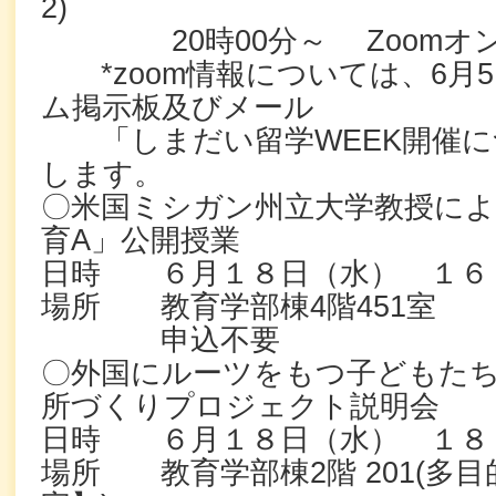
2)
20時00分～ Zoomオン
*zoom情報については、6月
ム掲示板及びメール
「しまだい留学WEEK開催に
します。
〇米国ミシガン州立大学教授に
育A」公開授業
日時 ６月１８日（水） １６
場所 教育学部棟4階451室
申込不要
〇外国にルーツをもつ子どもた
所づくりプロジェクト説明会
日時 ６月１８日（水） １８
場所 教育学部棟2階 201(多