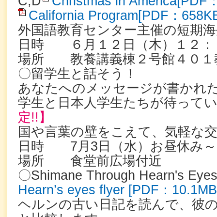
C,D
Christmas in America[PDF
California Program[PDF：658K
外国語教育センター主催の短期海
日時 ６月１２日（木）１２：
場所 教養講義棟２号館４０１
〇留学生と話そう！
あなたへのメッセージが書かれ
学生と日本人学生たちが待って
定!!】
国や言葉の壁をこえて、気軽な
日時 7月3日（水）お昼休み～
場所 食堂前広場付近
〇Shimane Through Hearn's Ey
Hearn’s eyes flyer [PDF：10.1MB
ヘルンの古い日記を読んで、彼