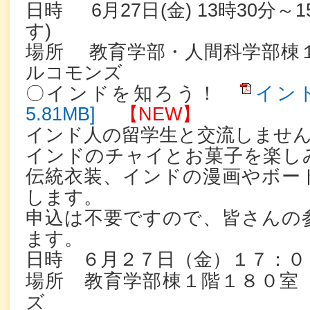
日時 6月27日(金) 13時30分～
す)
場所 教育学部・人間科学部棟１
ルコモンズ
〇インドを知ろう！
インド
5.81MB]
【NEW】
インド人の留学生と交流しませ
インドのチャイとお菓子を楽し
伝統衣装、インドの漫画やボー
します。
申込は不要ですので、皆さんの
ます。
日時 ６月２７日（金）１７：０
場所 教育学部棟１階１８０室
ズ