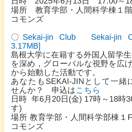
日時 2025年6月13日 17:00～18
場所 教育学部・人間科学棟１階
コモンズ
〇
Sekai-jin Club
Sekai-jin
3.17MB]
島根大学に在籍する外国人留学生
を深め，グローバルな視野を広げる
から始動した活動です。
あなたもSEKAI-JINとして
せんか？ 申込は
こちら
日時 年6月20日(金) 17時～18時
す)
場所 教育学部・人間科学部棟１F
コモンズ