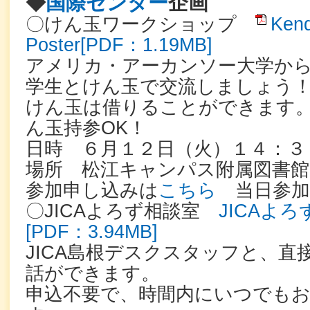
◆
国際センター
企画
〇けん玉ワークショップ
Ken
Poster[PDF：1.19MB]
アメリカ・アーカンソー大学か
学生とけん玉で交流しましょう
けん玉は借りることができます
ん玉持参OK！
日時 ６月１２日（火）１４：３
場所 松江キャンパス附属図書
参加申し込みは
こちら
当日参加
〇JICAよろず相談室
JICAよ
[PDF：3.94MB]
JICA島根デスクスタッフと、
話ができます。
申込不要で、時間内にいつでも