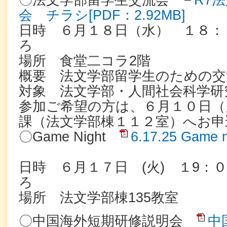
〇法文学部留学生交流会
R7
会 チラシ[PDF：2.92MB]
日時 ６月１８日（水） １８：
ろ
場所 食堂二コラ2階
概要 法文学部留学生のための交
対象 法文学部・人間社会科学研
参加ご希望の方は、６月１０日（
課（法文学部棟１１２室）へお申
〇Game Night
6.17.25 Game 
日時 ６月１７日 (火) １9：
ろ
場所 法文学部棟135教室
〇中国海外短期研修説明会
中