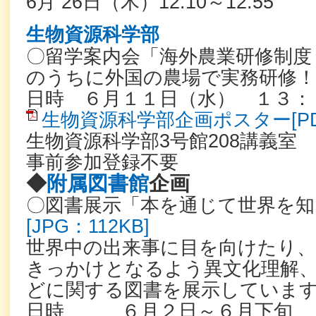
6月 26日（木）12:10～12:55
生物資源科学部
〇留学案内会「海外農業研修制度
のうちに外国の農場で実務研修！
日時 ６月１１日（水） １３
生物資源科学部企画ポスター[PDF
生物資源科学部3号館208講義室
事前参加登録不要
◆
附属図書館
企画
〇図書展示「本を通じて世界を知
[JPG：112KB]
世界中の出来事に目を向けたり、
きっかけとなるよう異文化理解
どに関する図書を展示していま
日時 ６月２日～６月下旬