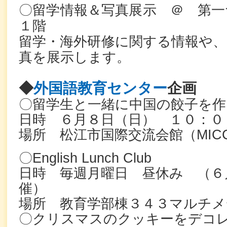
〇留学情報＆写真展示 ＠ 第一
１階
留学・海外研修に関する情報や、
真を展示します。
◆
外国語教育センター
企画
〇留学生と一緒に中国の餃子を作
日時 ６月８日（日） １０：０
場所 松江市国際交流会館（MIC
〇English Lunch Club
日時 毎週月曜日 昼休み （６
催）
場所 教育学部棟３４３マルチメ
〇クリスマスのクッキーをデコ