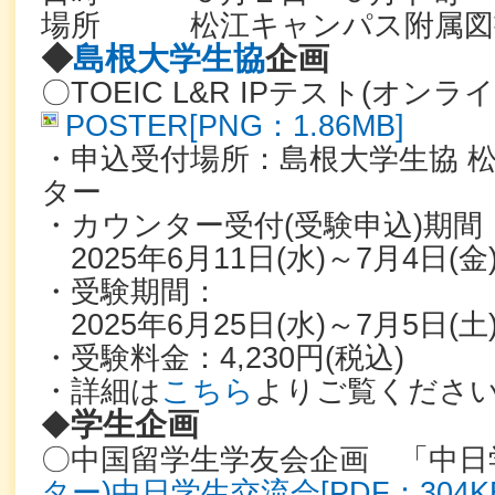
場所 松江キャンパス附属図書
◆
島根大学生協
企画
〇TOEIC L&R IPテスト(オン
POSTER[PNG：1.86MB]
・申込受付場所：島根大学生協 
ター
・カウンター受付(受験申込)期間
2025年6月11日(水)～7月4日(金)1
・受験期間：
2025年6月25日(水)～7月5日(土
・受験料金：4,230円(税込)
・詳細は
こちら
よりご覧くださ
学生企画
◆
〇中国留学生学友会企画 「中日
ター)中日学生交流会[PDF：304K