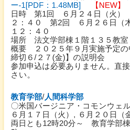
ー-1[PDF：1.48MB]
【NEW】
日時 第1回 ６月２４日（火）
２：４０ 第2回 ６月２６日（
１２：４０
場所 法文学部棟１階１３５教室 
概要 ２０２５年９月実施予定の
締切６/２７(金)】の説明会
参加申込は必要ありません。直
さい。
教育学部
/
人間科学部
〇米国バージニア・コモンウェ
６月１７日（火）, ６月２０日（
両日とも12時20分～ 教育学部棟2