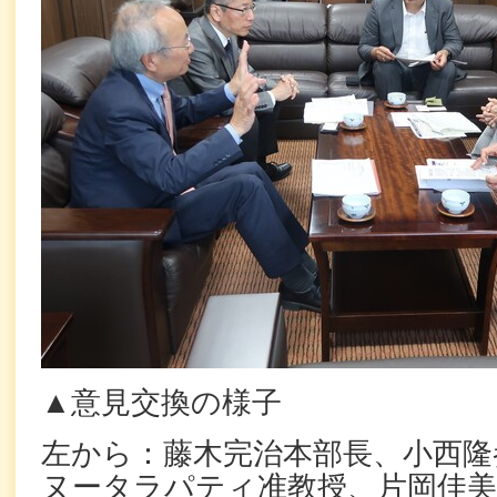
▲意見交換の様子
左から：藤木完治本部長、小西隆
ヌータラパティ准教授、片岡佳美