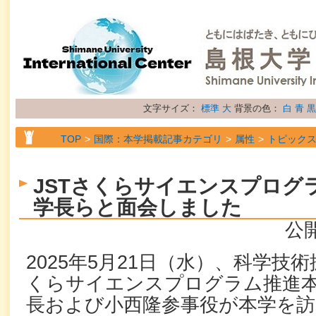
文字サイズ：
標準
大
背景の色：
白
青
黒
TOP
国際：本学掲載記事カテゴリ
属性
トピック
JSTさくらサイエンスプログ
学長らと面会しました
公開
2025年5月21日（水）、科学技
くらサイエンスプログラム推進
長および小西隆参事役が本学を訪