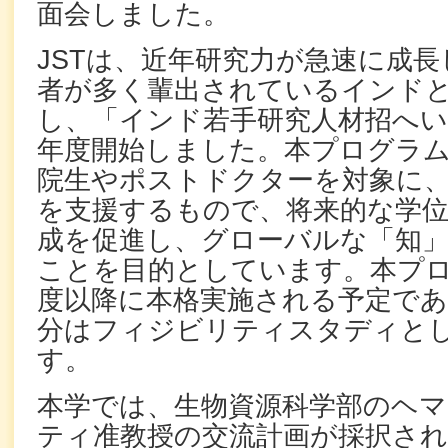
面会しました。
JSTは、近年研究力が急速に成
者が多く輩出されているインド
し、「インド若手研究人材招へ
年度開始しました。本プログラ
院生やポストドクターを対象に
を支援するもので、将来的な学位
成を促進し、グローバルな「知
ことを目的としています。
本プロ
度以降に本格実施される予定であり
分はフィジビリティスタディと
す。
本学では、生物資源科学部のヘ
ティ准教授の交流計画が採択され