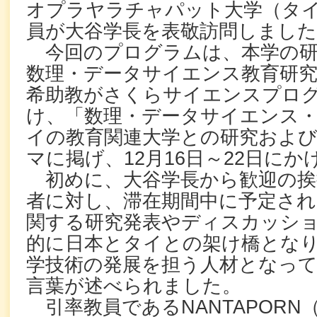
オプラヤラチャパット大学（タ
員が大谷学長を表敬訪問しました
今回のプログラムは、本学の研
数理・データサイエンス教育研
希助教がさくらサイエンスプロ
け、「数理・データサイエンス・
イの教育関連大学との研究および
マに掲げ、12月16日～22日に
初めに、大谷学長から歓迎の挨
者に対し、滞在期間中に予定され
関する研究発表やディスカッシ
的に日本とタイとの架け橋とな
学技術の発展を担う人材となっ
言葉が述べられました。
引率教員であるNANTAPORN