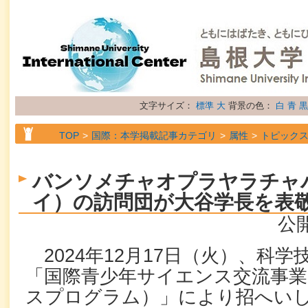
文字サイズ：
標準
大
背景の色：
白
青
黒
TOP
国際：本学掲載記事カテゴリ
属性
トピック
バンソメチャオプラヤラチャ
イ）の訪問団が大谷学長を表
公開
2024年12月17日（火）、科学
「国際青少年サイエンス交流事
スプログラム）」により招へい