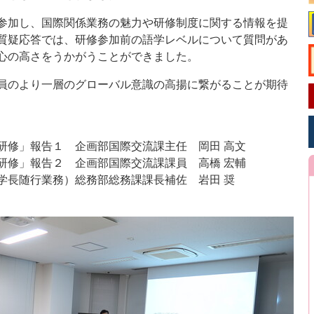
参加し、国際関係業務の魅力や研修制度に関する情報を提
質疑応答では、研修参加前の語学レベルについて質問があ
心の高さをうかがうことができました。
員のより一層のグローバル意識の高揚に繋がることが期待
研修」報告１ 企画部国際交流課主任 岡田 高文
研修」報告２ 企画部国際交流課課員 高橋 宏輔
学長随行業務）総務部総務課課長補佐 岩田 奨