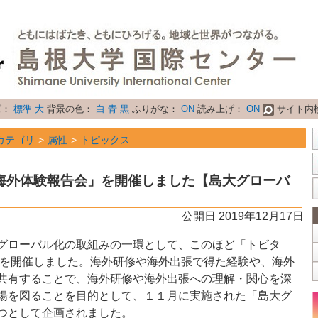
ズ：
標準
大
背景の色：
白
青
黒
ふりがな：
ON
読み上げ：
ON
サイト内
カテゴリ
属性
トピックス
海外体験報告会」を開催しました【島大グローバ
公開日 2019年12月17日
グローバル化の取組みの一環として、このほど「トビタ
」を開催しました。海外研修や海外出張で得た経験や、海外
共有することで、海外研修や海外出張への理解・関心を深
揚を図ることを目的として、１１月に実施された「島大グ
つとして企画されました。