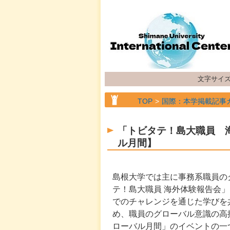
文字サイ
TOP
国際：本学掲載記事
「トビタテ！島大職員 
ル月間】
島根大学では主に事務系職員の
テ！島大職員 海外体験報告会
でのチャレンジを通じた学びを
め、職員のグローバル意識の高
ローバル月間」のイベントの一