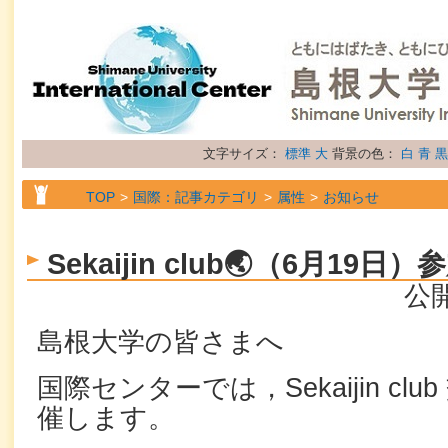
文字サイズ：
標準
大
背景の色：
白
青
黒
TOP
国際：記事カテゴリ
属性
お知らせ
Sekaijin club🌏（6月19
公開
島根大学の皆さまへ
国際センターでは，Sekaijin cl
催します。