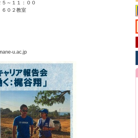
２５～１１：００
 ６０２教室
mane-u.ac.jp