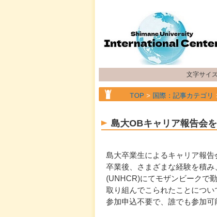
文字サイ
TOP
国際：記事カテゴリ
TOP
国際：記事カテゴリ
島大OBキャリア報告会
島大卒業生によるキャリア報告
卒業後、さまざまな経験を積み、
(UNHCR)にてモザンビーク
取り組んでこられたことについ
参加申込不要で、誰でも参加可