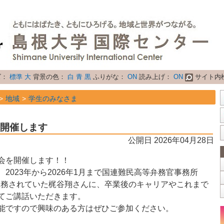
ズ：
標準
大
背景の色：
白
青
黒
ふりがな：
ON
読み上げ：
ON
サイト内
地域
学生のみなさま
属性
お知らせ
を開催します
公開日 2026年04月28日
会を開催します！！
2023年から2026年1月まで国連難民高等弁務官事務所
で勤務されていた梶谷翔さんに、卒業後のキャリアやこれまで
てご講話いただきます。
能ですので興味のある方はぜひご参加ください。