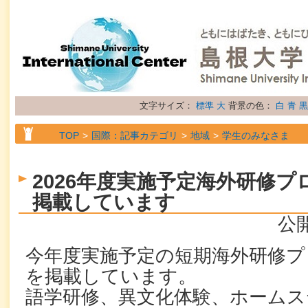
文字サイズ：
標準
大
背景の色：
白
青
黒
TOP
国際：記事カテゴリ
地域
学生のみなさま
TOP
国際：記事カテゴリ
属性
お知らせ
2026年度実施予定海外研修
掲載しています
公開
今年度実施予定の短期海外研修プ
を掲載しています。
語学研修、異文化体験、ホームス