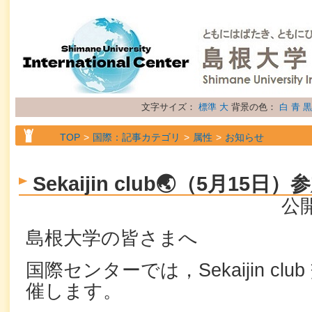
文字サイズ：
標準
大
背景の色：
白
青
黒
TOP
国際：記事カテゴリ
属性
お知らせ
Sekaijin club🌏（5月15
公開
島根大学の皆さまへ
国際センターでは，Sekaijin cl
催します。