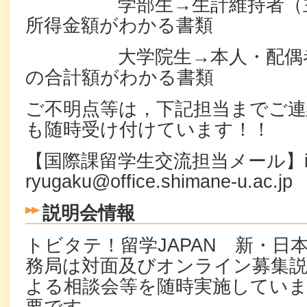
学部生→生計維持者（主に
所得金額がわかる書類
大学院生→本人・配偶者の
の合計額がわかる書類
ご不明点等は，下記担当までご連
も随時受け付けています！！
【国際課留学生交流担当メール】ie
ryugaku@office.shimane-u.ac.jp
説明会情報
トビタテ！留学JAPAN 新・日
務局は対面及びオンライン募集説
よる相談会等を随時実施していま