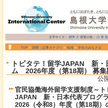
文字サイズ：
標準
大
背景の色：
白
青
黒
TOP
国際：記事カテゴリ
地域
学生のみなさま
TOP
国際：記事カテゴリ
属性
お知らせ
トビタテ！留学JAPAN 新
ム 2026年度（第18期） 
公開
官民協働海外留学支援制度～ト
JAPAN 新・日本代表プログ
2026（令和8）年度（第18期