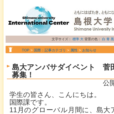
文字サイズ：
標準
大
背景の色：
白
青
黒
TOP
国際：記事カテゴリ
属性
お知らせ
島大アンバサダイベント 菅
募集！
公開
学生の皆さん、こんにちは。
国際課です。
11月のグローバル月間に、島大