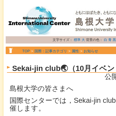
文字サイズ：
標準
大
背景の色：
白
青
黒
TOP
国際：記事カテゴリ
属性
お知らせ
Sekai-jin club🌏（10
公開
島根大学の皆さまへ
国際センターでは，Sekai-jin c
催します。