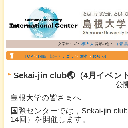
文字サイズ：
標準
大
背景の色：
白
青
黒
TOP
国際：記事カテゴリ
属性
お知らせ
Sekai-jin club🌏（4月
公開
島根大学の皆さまへ
国際センターでは，Sekai-jin c
14回）を開催します。