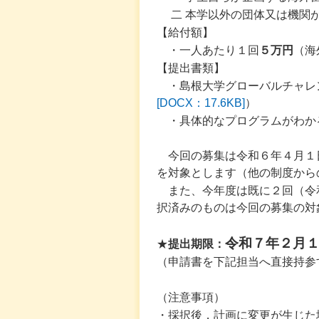
二 本学以外の団体又は機関
【給付額】
・一人あたり１回
５万円
（海
【提出書類】
・島根大学グローバルチャレ
[DOCX：17.6KB]
）
・具体的なプログラムがわか
今回の募集は令和６年４月１
を対象とします（他の制度から
また、今年度は既に２回（令
択済みのものは今回の募集の対
令和７年２月
★
提出期限：
（申請書を下記担当へ直接持参
（注意事項）
・採択後，計画に変更が生じた