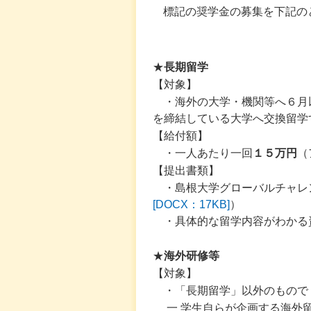
標記の奨学金の募集を下記の
★
長期留学
【対象】
・海外の大学・機関等へ６月
を締結している大学へ交換留学
【給付額】
・一人あたり一回
１５万円
（
【提出書類】
・島根大学グローバルチャレ
[DOCX：17KB]
）
・具体的な留学内容がわかる
★
海外研修等
【対象】
・「長期留学」以外のもので
一 学生自らが企画する海外