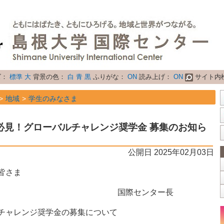
ズ：
標準
大
背景の色：
白
青
黒
ふりがな：
ON
読み上げ：
ON
サイト内
地域
学生のみなさま
属性
お知らせ
必見！グローバルチャレンジ奨学金 募集のお知ら
公開日 2025年02月03日
皆さま
センター長
ジ奨学金の募集について