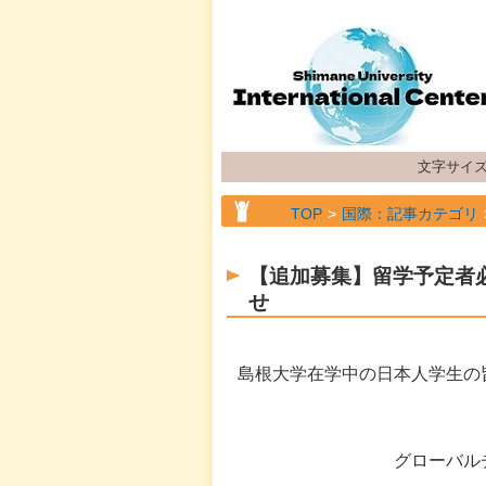
文字サイ
TOP
国際：記事カテゴリ
TOP
国際：記事カテゴリ
【追加募集】留学予定者
せ
島根大学在学中の日本人学生の
国際
グローバルチャレン