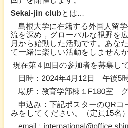
回）を開催します。
Sekai-jin club
とは...
島根大学に在籍する外国人留学
流を深め，グローバルな視野を広げ
月から始動した活動です。あなたもS
て一緒に楽しい活動をしません
現在第４回目の参加者を募集し
日時：2024年4月12日 午後5時
場所：教育学部棟１F180室 
申込み：下記ポスターのQRコ
みをしてください。（定員15名
email : international@office.shi