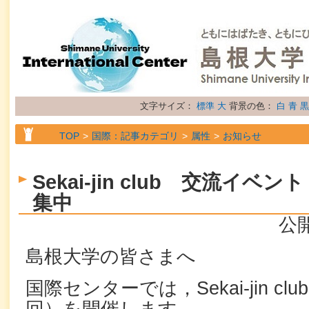
文字サイズ：
標準
大
背景の色：
白
青
黒
TOP
国際：記事カテゴリ
属性
お知らせ
Sekai-jin club 交流イ
集中
公開
島根大学の皆さまへ
国際センターでは，Sekai-jin c