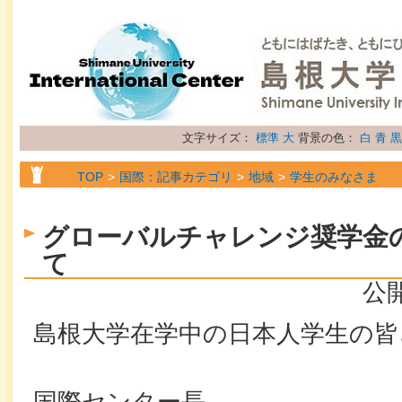
文字サイズ：
標準
大
背景の色：
白
青
黒
TOP
国際：記事カテゴリ
地域
学生のみなさま
TOP
国際：記事カテゴリ
属性
お知らせ
グローバルチャレンジ奨学金
て
公開
島根大学在学中の日本人学生の皆