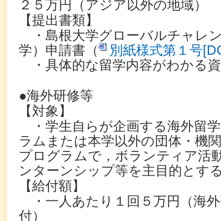
２５万円（アジア以外の地域）
【提出書類】
・島根大学グローバルチャレン
学）申請書（
別紙様式第１号[DO
・具体的な留学内容がわかる資
●海外研修等
【対象】
・学生自らが企画する海外留学
ラムまたは本学以外の団体・機
プログラムで，ボランティア活
ンターンシップ等を主目的とす
【給付額】
・一人あたり１回５万円（海外
付）