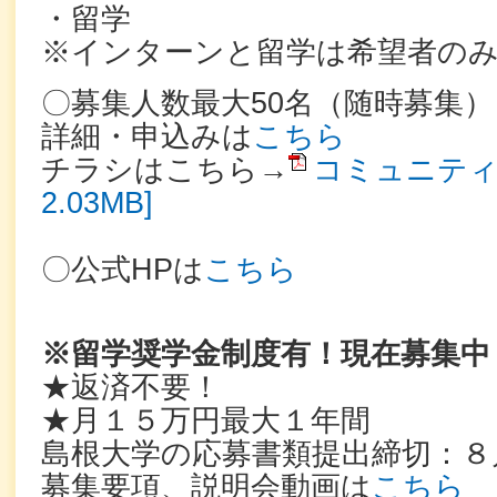
・留学
※インターンと留学は希望者の
〇募集人数最大50名（随時募集）
詳細・申込みは
こちら
チラシはこちら→
コミュニティ
2.03MB]
〇公式HPは
こちら
※留学奨学金制度有！現在募集中
★返済不要！
★月１５万円最大１年間
島根大学の応募書類提出締切：８月
募集要項、説明会動画は
こちら