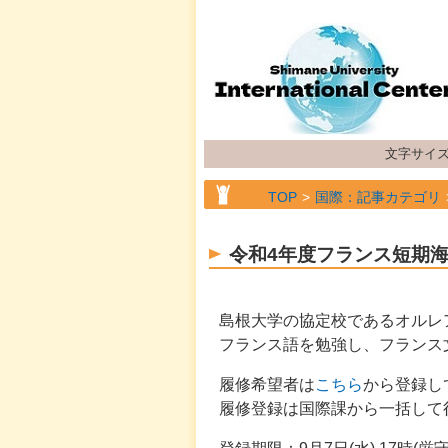
文字サイ
TOP
国際：記事カテゴリ
令和4年度フランス短期
島根⼤学の協定校であるオルレ
フランス語を勉強し、フランス
履修希望者は
こちら
から登録し
履修登録は国際課から一括して