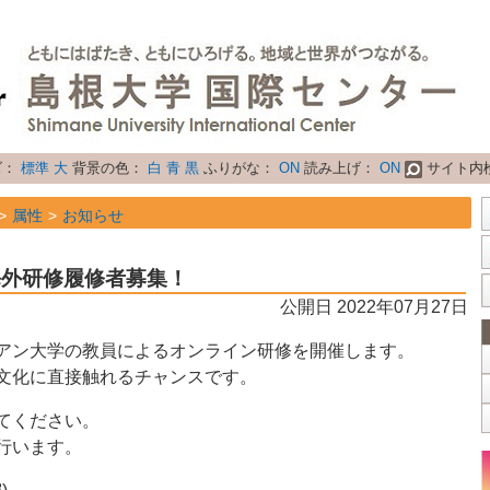
ズ：
標準
大
背景の色：
白
青
黒
ふりがな：
ON
読み上げ：
ON
サイト内
属性
お知らせ
海外研修履修者募集！
公開日 2022年07月27日
アン⼤学の教員によるオンライン研修を開催します。
⽂化に直接触れるチャンスです。
てください。
行います。