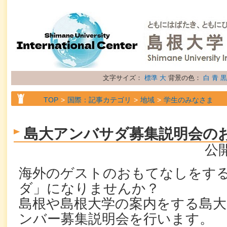
文字サイズ：
標準
大
背景の色：
白
青
黒
TOP
国際：記事カテゴリ
地域
学生のみなさま
TOP
国際：記事カテゴリ
属性
お知らせ
島大アンバサダ募集説明会の
公開
海外のゲストのおもてなしをす
ダ」になりませんか？
島根や島根大学の案内をする島
ンバー募集説明会を行います。