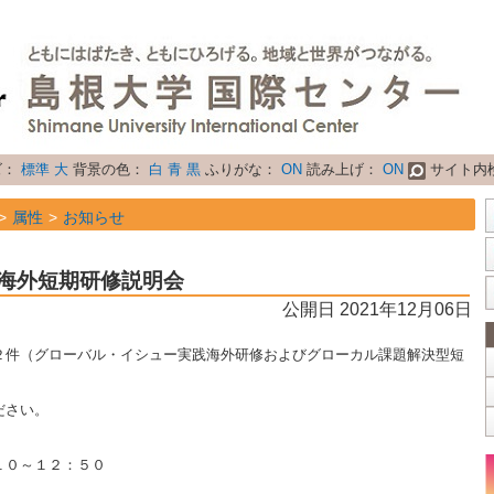
ズ：
標準
大
背景の色：
白
青
黒
ふりがな：
ON
読み上げ：
ON
サイト内
属性
お知らせ
ン海外短期研修説明会
公開日 2021年12月06日
２件（グローバル・イシュー実践海外研修およびグローカル課題解決型短
ださい。
１０～１２：５０