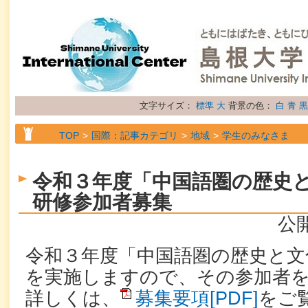
文字サイズ：
標準
大
背景の色：
白
青
黒
TOP
国際：記事カテゴリ
地域
学生のみなさま
TOP
国際：記事カテゴリ
属性
お知らせ
令和３年度「中国語圏の歴史
研修参加者募集
公開
令和３年度「中国語圏の歴史と文
を実施しますので、その参加者
詳しくは、
募集要項[PDF]
をご