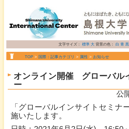
文字サイズ：
標準
大
背景の色：
白
青
黒
TOP
国際：記事カテゴリ
属性
お知らせ
オンライン開催 グローバル
ー
公開
「グローバルインサイトセミナ
施いたします。