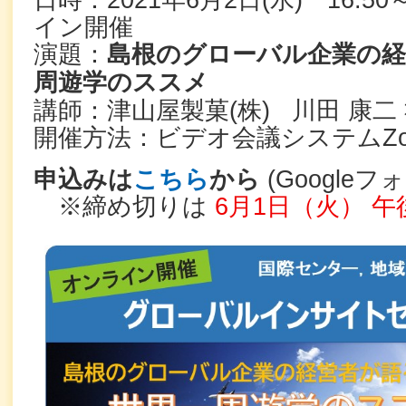
日時：2021年6月2日(水) 16:5
イン開催
演題：
島根のグローバル企業の経
周遊学のススメ
講師：津山屋製菓(株) 川田 康二
開催方法：ビデオ会議システムZo
申込みは
こちら
から
(Googleフ
※
締め切りは
6月1日（火） 午