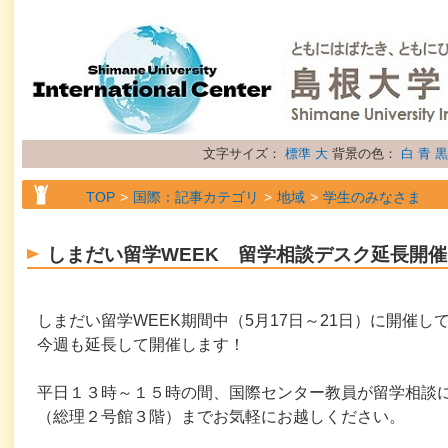
文字サイズ：
標準
大
背景の色：
白
青
黒
TOP
国際：記事カテゴリ
地域
学生のみなさま
TOP
国際：記事カテゴリ
属性
お知らせ
しまだい留学WEEK 留学相談デスク延長開
しまだい留学WEEK期間中（5月17日～21日）に開催
今週も延長して開催します！
平日１３時～１５時の間、国際センター教員が留学相談
（総理２号館３階）までお気軽にお越しください。