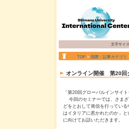
文字サイ
TOP
国際：記事カテゴリ
TOP
国際：記事カテゴリ
オンライン開催 第20
TOP
国際：記事カテゴリ
「第20回グローバルインサイ
今回のセミナーでは、
さまざ
どをとおして発信を行っている
はイタリアに惹かれたのか
」と
に向けて
お話いただきます。