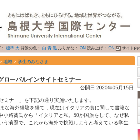
ズ：
標準
大
背景の色：
白
青
黒
ふりがな：
ON
読み上げ：
ON
サイト内
地域
学生のみなさま
地域
研究者のみなさま
回グローバルインサイトセミナー
属性
お知らせ
公開日 2020年05月15日
トセミナー」を下記の通り実施いたします。
まな海外経験を経て，現在はイタリアの食に関して書籍な
中小路葵氏から
「イタリアと私。
50か国旅をして、なぜ私
いう演題で、
これから海外で挑戦しようと考えている学生