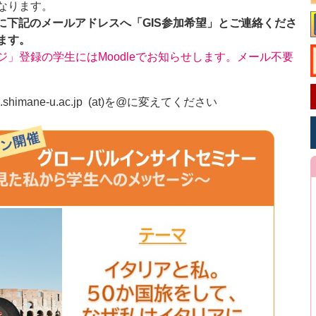
なります。
に
下記のメールアドレス
へ「
GIS
参加希望」とご連絡
くださ
ます。
」登録の学生にはMoodleでお知らせします。メール不要
ice.shimane-u.ac.jp (at)を@に変えてください