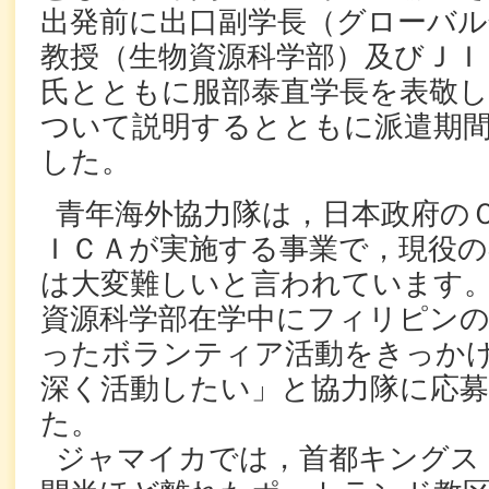
出発前に
出口副学長（グローバル
教授（生物資源科学部）及びＪＩ
氏とともに
服部泰直学長を表敬
ついて説明するとともに派遣期
した。
青年海外協力隊は，日本政府の
ＩＣＡが実施する事業で，現役の
は大変難しいと言われています
資源科学部在学中にフィリピンの
ったボランティア活動をきっか
深く活動したい」と協力隊に応
た。
ジャマイカでは，首都キングス