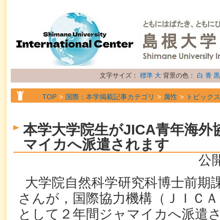
文字サイズ：
標準
大
背景の色：
白
青
黒
TOP
国際：本学掲載記事カテゴリ
属性
トピック
本学大学院生がJICA青年海
マイカへ派遣されます
公開
大学院自然科学研究科博士前期
さんが，国際協力機構（ＪＩＣＡ
として２年間ジャマイカへ派遣