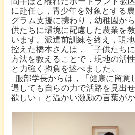
間半ほど離れたポートランド教
に赴任し，青少年を対象とする農
グラム支援に携わり，幼稚園から
供たちに環境に配慮した農業を
います。派遣前訓練を終え，現地
控えた橋本さんは，「子供たち
方法を教えることで，現地の活
と力強く抱負を述べました。
服部学長からは，「健康に留意
遇しても自らの力で活路を見出
欲しい」と温かい激励の言葉が