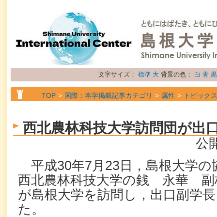
文字サイズ：
標準
大
背景の色：
白
青
黒
TOP
国際：本学掲載記事カテゴリ
属性
トピック
西北農林科技大学訪問団が出
公開
平成
30
年
7
月
23
日，島根大学の
西北農林科技大学の銭 永華 副
が島根大学を訪問し，出口副学長
た。