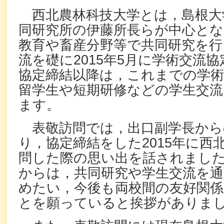
西北農林科技大学とは，島根大
同研究所の伊藤所長らが中心とな
教育や畜産分野等で共同研究を行
流を礎に
2015
年
5
月に学術交流協
協定締結以降は，これまでの学術
留学生や短期研修などの学生交
ます。
表敬訪問では，出口副学長から
り，協定締結をした
2015
年に西
問した際の思い出を話されまし
からは，共同研究や学生交流を通
めたい，今後も両校間の友好関係
とを願っていると挨拶がありま