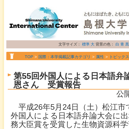
文字サイズ：
標準
大
背景の色：
白
青
黒
TOP
国際：本学掲載記事カテゴリ
属性
トピック
第55回外国人による日本語弁
恩さん 受賞報告
公開
平成26年5月24日（土）松江市
外国人による日本語弁論大会に出
務大臣賞を受賞した生物資源科学