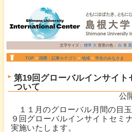
文字サイズ：
標準
大
背景の色：
白
青
黒
TOP
国際：記事カテゴリ
地域
学生のみなさま
TOP
国際：記事カテゴリ
地域
研究者のみなさま
第19回グローバルインサイト
TOP
国際：記事カテゴリ
属性
お知らせ
ついて
公開
１１月のグローバル月間の目玉
９回グローバルインサイトセミ
実施いたします。