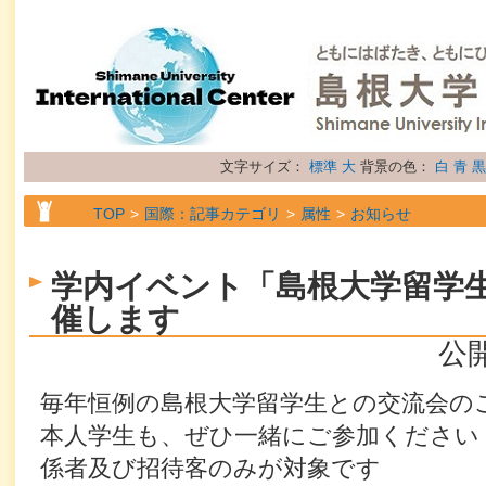
文字サイズ：
標準
大
背景の色：
白
青
黒
TOP
国際：記事カテゴリ
属性
お知らせ
学内イベント「島根大学留学
催します
公開
毎年恒例の島根大学留学生との交流会の
本人学生も、ぜひ一緒にご参加ください
係者及び招待客のみが対象です