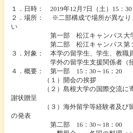
１．日時：
2019
年
12
月
7
日（土）
15
：
30
２．場所： ※二部構成で場所が異なり
い
第一部 松江キャンパス大学
第二部 松江キャンパス第１
３．対象： 本学の留学生、学生、教職
学外の留学生支援関係者（招
４．概要：
第一部
15
：
30
～
16
：
20
（１）開会の挨拶
（２）島根大学の国際交流に寄与
謝状贈呈
（３）海外留学等経験者及び留学
の発表
第二部
16
：
30
～
18
：
00