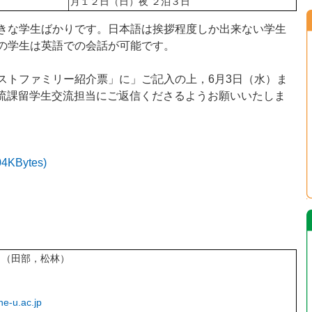
月１２日（日）夜 ２泊３日
きな学生ばかりです。日本語は挨拶程度しか出来ない学生
の学生は英語での会話が可能です。
トファミリー紹介票」に」ご記入の上，6月3日（水）ま
交流課留学生交流担当にご返信くださるようお願いいたしま
Bytes)
 （田部，松林）
e-u.ac.jp