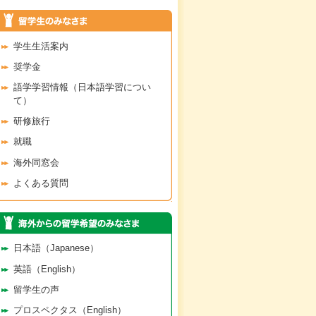
学生生活案内
奨学金
語学学習情報（日本語学習につい
て）
研修旅行
就職
海外同窓会
よくある質問
日本語（Japanese）
英語（English）
留学生の声
プロスペクタス（English）