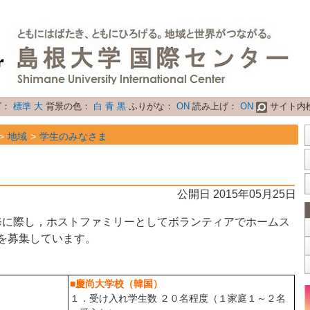
ズ：
標準
大
背景の色：
白
青
黒
ふりがな：
ON
読み上げ：
ON
サイト内
地域
学生のみなさま
地域
研究者のみなさま
属性
お知らせ
公開日 2015年05月25日
に際し，ホストファミリーとしてボランティアでホームス
を募集しています。
■慶尚大学校（韓国）
１．受け入れ学生数 ２０名程度（１家庭１～２名