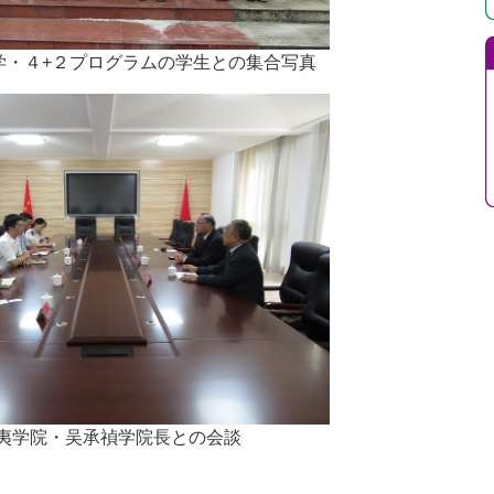
学・４+２プログラムの学生との集合写真
夷学院・吴承禎学院長との会談