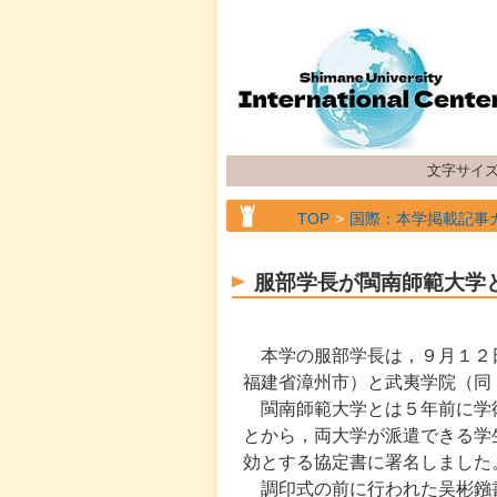
文字サイ
TOP
国際：本学掲載記事
服部学長が閩南師範大学
本学の服部学長は，９月１２
福建省漳州市）と武夷学院（同
閩南師範大学とは５年前に学
とから，両大学が派遣できる学
効とする協定書に署名しました
調印式の前に行われた吴彬鏹