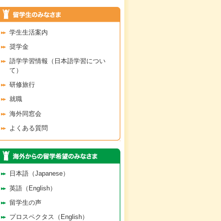
学生生活案内
奨学金
語学学習情報（日本語学習につい
て）
研修旅行
就職
海外同窓会
よくある質問
日本語（Japanese）
英語（English）
留学生の声
プロスペクタス（English）