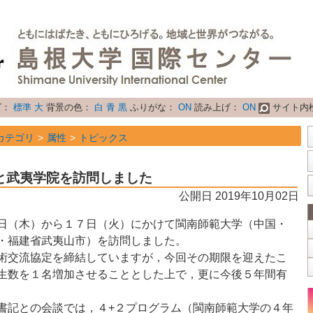
ズ：
標準
大
背景の色：
白
青
黒
ふりがな：
ON
読み上げ：
ON
サイト内
カテゴリ
属性
トピックス
と武夷学院を訪問しました
公開日 2019年10月02日
日（木）から１７日（火）にかけて閩南師範大学（中国・
・福建省武夷山市）を訪問しました。
術交流協定を締結していますが，今回その期限を迎えたこ
生数を１名増加させることとした上で，更に今後５年間有
。
書記との会談では，４
+
２プログラム（閩南師範大学の４年