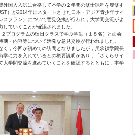
費外国人入試に合格して本学の２年間の修士課程を履修す
JST
）が
2014
年にスタートさせた日本・アジア青少年サイ
ンスプラン）について意見交換が行われ，大学間交流がよ
力していくことが確認されました。
+
２プログラムの留日クラスで学ぶ学生（１８名）と面会
時期・内容等について活発な意見交換が行われました。
なく，今回が初めての訪問となりましたが，吴承禎学院長
術学に力を入れているとの概要説明があり，「さくらサイ
て大学間交流を進めていくことを確認するとともに，本学