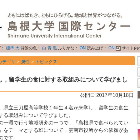
ズ：
標準
大
背景の色：
白
青
黒
ふりがな：
ON
読み上げ：
ON
サイト内
カテゴリ
属性
トピックス
し，留学生の食に対する取組みについて学びまし
公開日 2017年10月18日
，県立三刀屋高等学校１年生４名が来学し，留学生の食生
する取組みについて学びました。
の一環で行う地域研究の一つで，「島根県で食べられてい
」をテーマとする班について，雲南市役所からの依頼があ
のです。