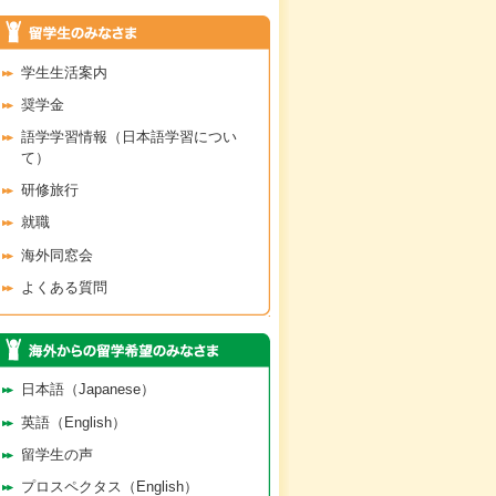
学生生活案内
奨学金
語学学習情報（日本語学習につい
て）
研修旅行
就職
海外同窓会
よくある質問
日本語（Japanese）
英語（English）
留学生の声
プロスペクタス（English）