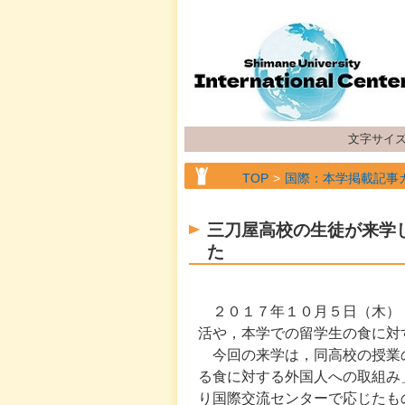
文字サイ
TOP
国際：本学掲載記事
三刀屋高校の生徒が来学
た
２０１７年１０月５日（木）
活や，本学での留学生の食に対
今回の来学は，同高校の授業
る食に対する外国人への取組み
り国際交流センターで応じたも