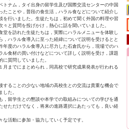
ベトナム，タイ出身の留学生及び国際交流センターの中国
ったことや，普段の食生活，ハラル食などについて紹介し
談を行いました。生徒たちは，初めて聞く外国の料理や習
次々と質問を投げかけ，熱心に話を聞いていました。
食堂を訪れた生徒たちは，実際にハラルメニューを体験し
ら，ハラル食導入に至った経緯について説明を受けるとと
昨年度のハラル食導入に尽力した石倉氏から，現場でのハ
ラル食材の買い付けなどについて詳しく説明を受け，課題
的に質問していました。
１月までにまとめられ，同高校で研究成果発表が行われる
接することの少ない地域の高校生との交流は貴重な機会で
ました。
も，留学生との懇談や本学での取組みについての学びを通
たせただけでなく，将来の進路選択にあたっても，良い経
々な活動に参加・協力していく予定です。