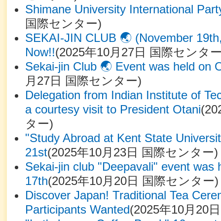
Shimane University International Par
国際センター
)
SEKAI-JIN CLUB 🌏 (November 19th, 
Now!!
(
2025年10月27日
国際センタ
Sekai-jin Club 🌏 Event was held on 
月27日
国際センター
)
Delegation from Indian Institute of T
a courtesy visit to President Otani
(
20
ター
)
"Study Abroad at Kent State Universi
21st
(
2025年10月23日
国際センター
)
Sekai-jin club "Deepavali" event was
17th
(
2025年10月20日
国際センター
)
Discover Japan! Traditional Tea Cer
Participants Wanted
(
2025年10月20日