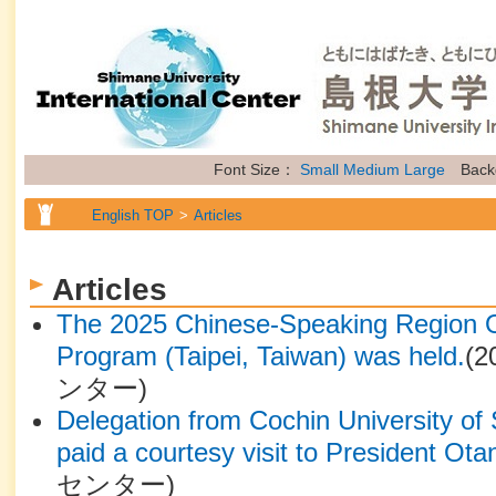
Font Size：
Small
Medium
Large
Back
English TOP
Articles
Articles
The 2025 Chinese-Speaking Region O
Program (Taipei, Taiwan) was held.
(
2
ンター
)
Delegation from Cochin University of
paid a courtesy visit to President Otan
センター
)