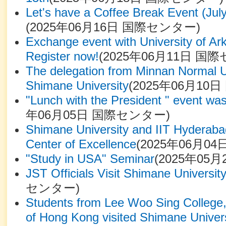
Let's have a Coffee Break Event (Jul
(
2025年06月16日
国際センター
)
Exchange event with University of Ar
Register now!
(
2025年06月11日
国際
The delegation from Minnan Normal Un
Shimane University
(
2025年06月10日
"Lunch with the President " event wa
年06月05日
国際センター
)
Shimane University and IIT Hyderaba
Center of Excellence
(
2025年06月04
"Study in USA" Seminar
(
2025年05月
JST Officials Visit Shimane Universit
センター
)
Students from Lee Woo Sing College,
of Hong Kong visited Shimane Univers