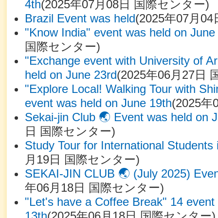
4th
(
2025年07月08日
国際センター
)
Brazil Event was held
(
2025年07月04
"Know India" event was held on June
国際センター
)
"Exchange event with University of A
held on June 23rd
(
2025年06月27日
"Explore Local! Walking Tour with S
event was held on June 19th
(
2025年
Sekai-jin Club 🌏 Event was held on 
日
国際センター
)
Study Tour for International Students
月19日
国際センター
)
SEKAI-JIN CLUB 🌏 (July 2025) Event
年06月18日
国際センター
)
"Let's have a Coffee Break" 14 event
13th
(
2025年06月18日
国際センター
)