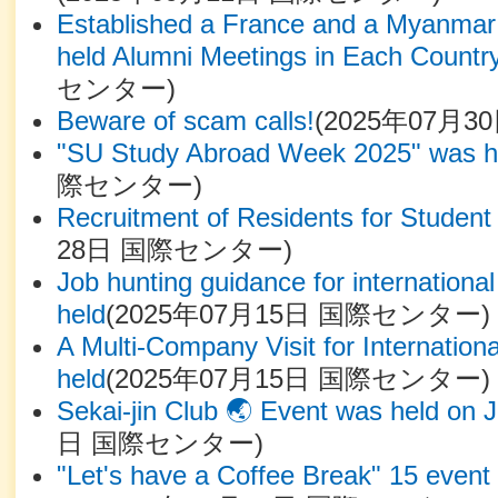
Established a France and a Myanmar 
held Alumni Meetings in Each Country
センター
)
Beware of scam calls!
(
2025年07月3
"SU Study Abroad Week 2025" was h
際センター
)
Recruitment of Residents for Student
28日
国際センター
)
Job hunting guidance for internationa
held
(
2025年07月15日
国際センター
)
A Multi-Company Visit for Internation
held
(
2025年07月15日
国際センター
)
Sekai-jin Club 🌏 Event was held on J
日
国際センター
)
"Let's have a Coffee Break" 15 event